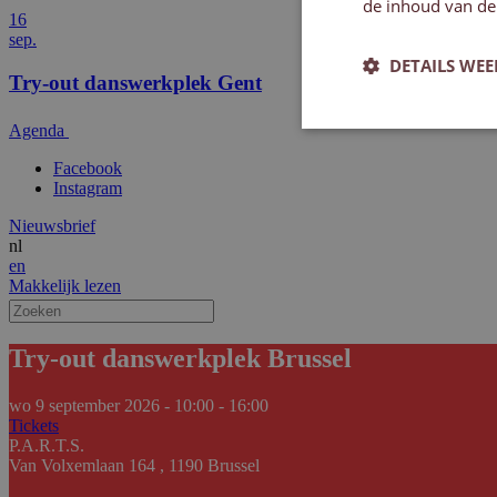
de inhoud van de
16
sep.
DETAILS WE
Try-out danswerkplek Gent
Agenda
Facebook
Instagram
Nieuwsbrief
nl
en
Makkelijk lezen
Try-out danswerkplek Brussel
wo 9 september 2026 - 10:00 - 16:00
Tickets
P.A.R.T.S.
Van Volxemlaan 164 , 1190 Brussel