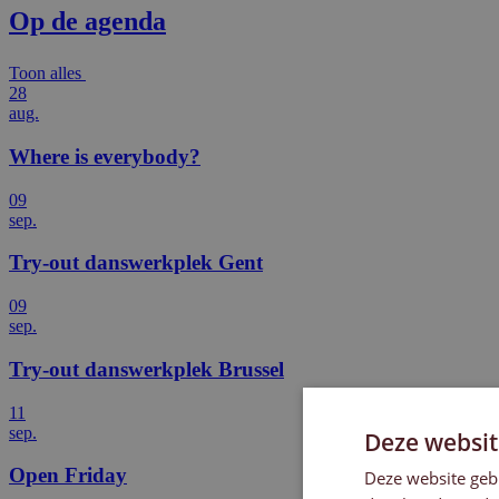
Op de agenda
Toon alles
28
aug.
Where is everybody?
09
sep.
Try-out danswerkplek Gent
09
sep.
Try-out danswerkplek Brussel
11
sep.
Deze websit
Open Friday
Deze website geb