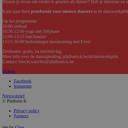
Droom je ervan om verder te groeien als danser? Heb je interesse en 
Kom naar deze
proefsessie voor nieuwe dansers
in de danswerkplek 
Op het programma:
10:00 onthaal
10:30-12:00 yoga met Stéphane
12:00-13:15 lunchpauze
13:15-16:00 hedendaagse danstraining met Evert
Deelname: gratis, na inschrijving
Meer info over de dansopleiding: platform-k.be/nl/danswerkplek
Contact: brecht.vanvliet@platform-k.be
Tickets
Facebook
Instagram
Nieuwsbrief
© Platform K
Privacy policy
Partners
site by
Glue